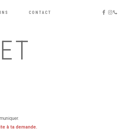
Menu
FACEBOOK
INSTAGR
PHONE
INS
CONTACT
ET
mmuniquer.
ite à ta demande.