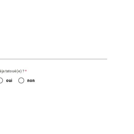
éja tatoué(e) ?
*
oui
non